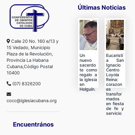
Últimas Noticias
Calle 20 No. 160 e/13 y
15 Vedado, Municipio
Plaza de la Revolución,
Un
Eucaristí
nuevo
a San
Provincia La Habana
sacerdo
Ignacio
Cubana,Código Postal
te como
Centro
10400
regalo a
Loyola
la iglesia
Reina:
(07) 8326200
en
corazon
Holguín.
es
transfor
mados
cocc@iglesiacubana.org
en fiesta
de fe y
servicio
Encuentrános