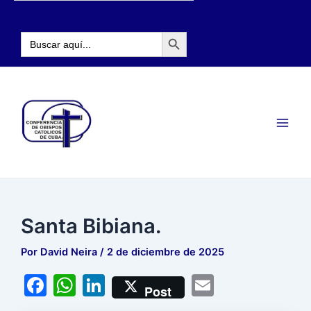
Ir
Navegación
al
de
Botón de búsqueda
contenido
entradas
Buscar:
Main
Men
Santa Bibiana.
Por
David Neira
/
2 de diciembre de 2025
F
W
Li
E
Post
a
h
n
m