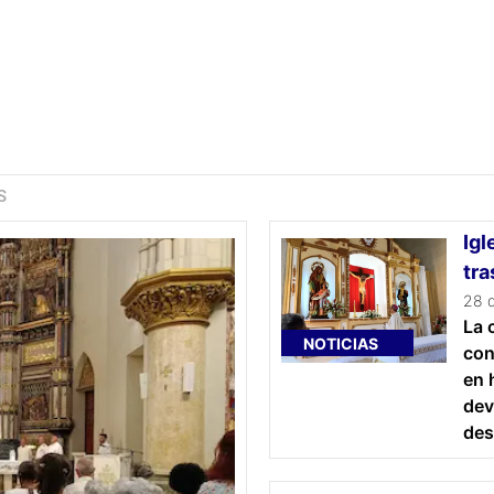
S
Igl
tra
28 d
La 
NOTICIAS
con
en 
dev
des