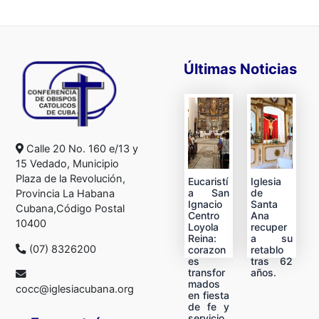
Últimas Noticias
Calle 20 No. 160 e/13 y
15 Vedado, Municipio
Plaza de la Revolución,
Eucaristí
Iglesia
a San
de
Provincia La Habana
Ignacio
Santa
Cubana,Código Postal
Centro
Ana
10400
Loyola
recuper
Reina:
a su
(07) 8326200
corazon
retablo
es
tras 62
transfor
años.
mados
cocc@iglesiacubana.org
en fiesta
de fe y
servicio