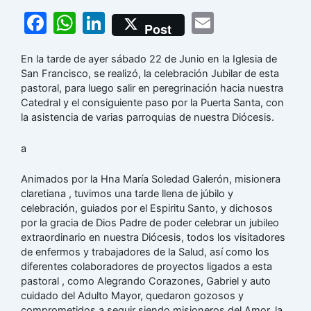
F
W
Li
E
Post
a
h
n
m
En la tarde de ayer sábado 22 de Junio en la Iglesia de
c
at
k
ai
San Francisco, se realizó, la celebración Jubilar de esta
e
s
e
l
pastoral, para luego salir en peregrinación hacia nuestra
Catedral y el consiguiente paso por la Puerta Santa, con
b
A
dI
la asistencia de varias parroquias de nuestra Diócesis.
o
p
n
a
o
p
k
Animados por la Hna María Soledad Galerón, misionera
claretiana , tuvimos una tarde llena de júbilo y
celebración, guiados por el Espiritu Santo, y dichosos
por la gracia de Dios Padre de poder celebrar un jubileo
extraordinario en nuestra Diócesis, todos los visitadores
de enfermos y trabajadores de la Salud, así como los
diferentes colaboradores de proyectos ligados a esta
pastoral , como Alegrando Corazones, Gabriel y auto
cuidado del Adulto Mayor, quedaron gozosos y
comprometidos a seguir siendo misioneros del Amor, la