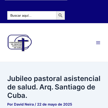
Ir
Navegación
al
de
Botón de búsqueda
contenido
entradas
Buscar:
Main
Men
Jubileo pastoral asistencial
de salud. Arq. Santiago de
Cuba.
Por
David Neira
/
22 de mayo de 2025