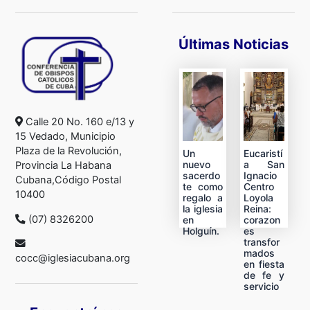
Últimas Noticias
Calle 20 No. 160 e/13 y
15 Vedado, Municipio
Plaza de la Revolución,
Un
Eucaristí
nuevo
a San
Provincia La Habana
sacerdo
Ignacio
Cubana,Código Postal
te como
Centro
10400
regalo a
Loyola
la iglesia
Reina:
(07) 8326200
en
corazon
Holguín.
es
transfor
mados
cocc@iglesiacubana.org
en fiesta
de fe y
servicio