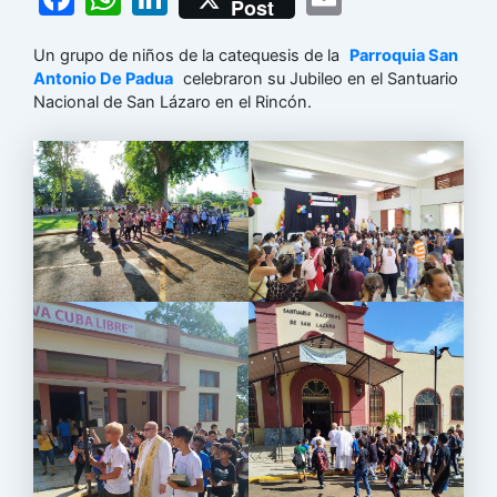
Post
a
h
n
m
Un grupo de niños de la catequesis de la
Parroquia San
c
at
k
ai
Antonio De Padua
celebraron su Jubileo en el Santuario
e
s
e
l
Nacional de San Lázaro en el Rincón.
b
A
dI
o
p
n
o
p
k