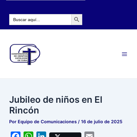
Ir
Navegación
al
de
Botón de búsqueda
contenido
entradas
Buscar:
Main
Men
Jubileo de niños en El
Rincón
Por
Equipo de Comunicaciones
/
16 de julio de 2025
F
W
Li
E