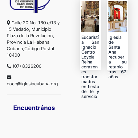
Calle 20 No. 160 e/13 y
15 Vedado, Municipio
Plaza de la Revolución,
Eucaristí
Iglesia
a San
de
Provincia La Habana
Ignacio
Santa
Cubana,Código Postal
Centro
Ana
10400
Loyola
recuper
Reina:
a su
(07) 8326200
corazon
retablo
es
tras 62
transfor
años.
mados
cocc@iglesiacubana.org
en fiesta
de fe y
servicio
Encuentrános