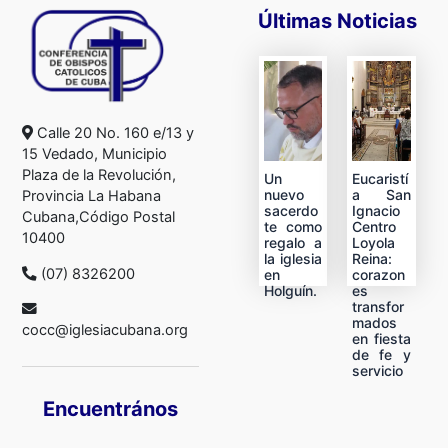
Últimas Noticias
Calle 20 No. 160 e/13 y
15 Vedado, Municipio
Plaza de la Revolución,
Un
Eucaristí
nuevo
a San
Provincia La Habana
sacerdo
Ignacio
Cubana,Código Postal
te como
Centro
10400
regalo a
Loyola
la iglesia
Reina:
(07) 8326200
en
corazon
Holguín.
es
transfor
mados
cocc@iglesiacubana.org
en fiesta
de fe y
servicio
Encuentrános