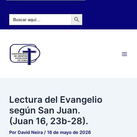
Ir
Navegación
al
de
Botón de búsqueda
contenido
entradas
Buscar:
Main
Men
Lectura del Evangelio
según San Juan.
(Juan 16, 23b-28).
Por
David Neira
/
16 de mayo de 2026