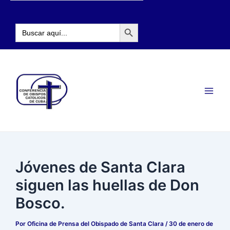
Ir
Navegación
al
de
Botón de búsqueda
contenido
entradas
Buscar:
Main
Men
Jóvenes de Santa Clara
siguen las huellas de Don
Bosco.
Por
Oficina de Prensa del Obispado de Santa Clara
/
30 de enero de