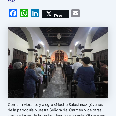
2026
F
W
Li
E
Post
a
h
n
m
c
at
k
ai
e
s
e
l
b
A
dI
o
p
n
o
p
k
Con una vibrante y alegre «Noche Salesiana», jóvenes
de la parroquia Nuestra Señora del Carmen y de otras
comunidades de la ciudad dieron inicio este 28 de enero