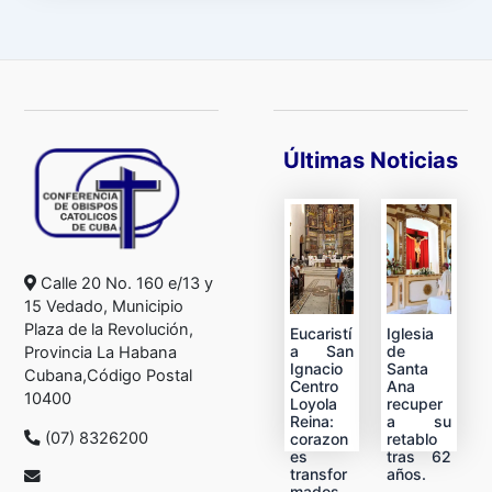
Últimas Noticias
Calle 20 No. 160 e/13 y
15 Vedado, Municipio
Plaza de la Revolución,
Eucaristí
Iglesia
a San
de
Provincia La Habana
Ignacio
Santa
Cubana,Código Postal
Centro
Ana
10400
Loyola
recuper
Reina:
a su
(07) 8326200
corazon
retablo
es
tras 62
transfor
años.
mados