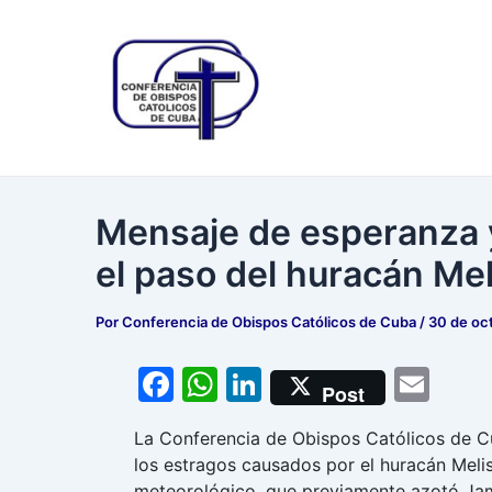
Ir
Navegación
al
de
contenido
entradas
Mensaje de esperanza y 
el paso del huracán Mel
Por
Conferencia de Obispos Católicos de Cuba
/
30 de oc
F
W
Li
E
Post
a
h
n
m
La Conferencia de Obispos Católicos de 
c
at
k
ai
los estragos causados por el huracán Melis
e
s
e
l
meteorológico, que previamente azotó Jam