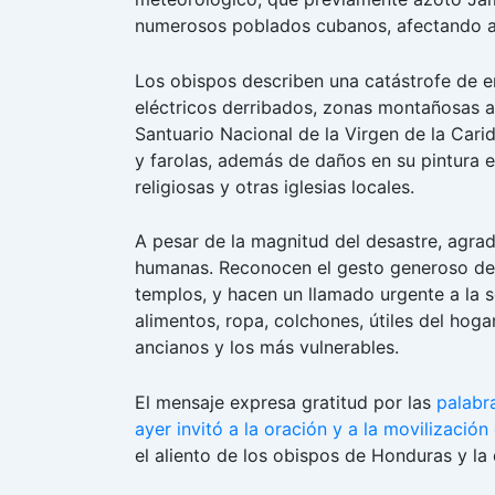
b
A
dI
numerosos poblados cubanos, afectando a 
o
p
n
Los obispos describen una catástrofe de e
o
p
eléctricos derribados, zonas montañosas ar
k
Santuario Nacional de la Virgen de la Carid
y farolas, además de daños en su pintura e
religiosas y otras iglesias locales.
A pesar de la magnitud del desastre, agra
humanas. Reconocen el gesto generoso de q
templos, y hacen un llamado urgente a la so
alimentos, ropa, colchones, útiles del hoga
ancianos y los más vulnerables.
El mensaje expresa gratitud por las
palabra
ayer invitó a la oración y a la movilizació
el aliento de los obispos de Honduras y la