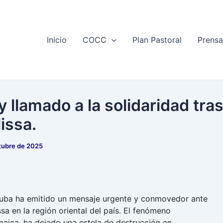
Inicio
COCC
Plan Pastoral
Prens
llamado a la solidaridad tra
issa.
tubre de 2025
Cuba ha emitido un mensaje urgente y conmovedor ante
sa en la región oriental del país. El fenómeno
aica, ha dejado una estela de destrucción en