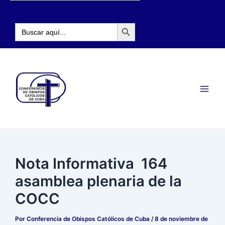
Ir
Navegación
al
de
Botón de búsqueda
contenido
entradas
Buscar:
Main
Men
Nota Informativa 164
asamblea plenaria de la
COCC
Por
Conferencia de Obispos Católicos de Cuba
/
8 de noviembre de