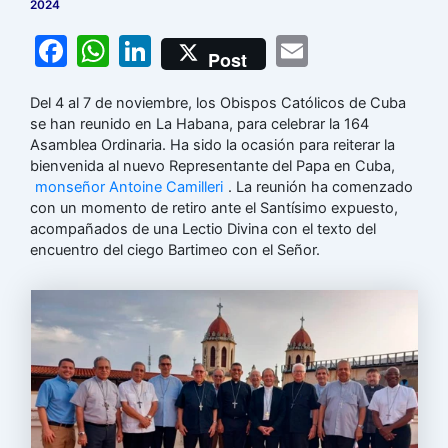
2024
F
W
Li
E
Post
a
h
n
m
Del 4 al 7 de noviembre, los Obispos Católicos de Cuba
c
at
k
ai
se han reunido en La Habana, para celebrar la 164
e
s
e
l
Asamblea Ordinaria. Ha sido la ocasión para reiterar la
bienvenida al nuevo Representante del Papa en Cuba,
b
A
dI
monseñor Antoine Camilleri
. La reunión ha comenzado
o
p
n
con un momento de retiro ante el Santísimo expuesto,
acompañados de una Lectio Divina con el texto del
o
p
encuentro del ciego Bartimeo con el Señor.
k