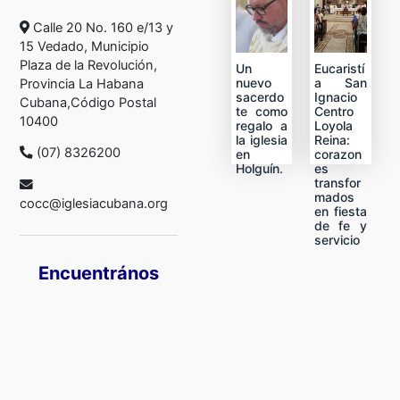
Calle 20 No. 160 e/13 y
15 Vedado, Municipio
Plaza de la Revolución,
Un
Eucaristí
nuevo
a San
Provincia La Habana
sacerdo
Ignacio
Cubana,Código Postal
te como
Centro
10400
regalo a
Loyola
la iglesia
Reina:
(07) 8326200
en
corazon
Holguín.
es
transfor
mados
cocc@iglesiacubana.org
en fiesta
de fe y
servicio
Encuentrános