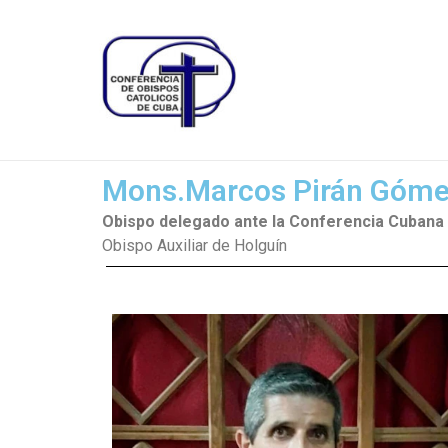
Ir
al
contenido
Mons.Marcos Pirán Góm
Obispo delegado ante la Conferencia Cubana
Obispo Auxiliar de Holguín